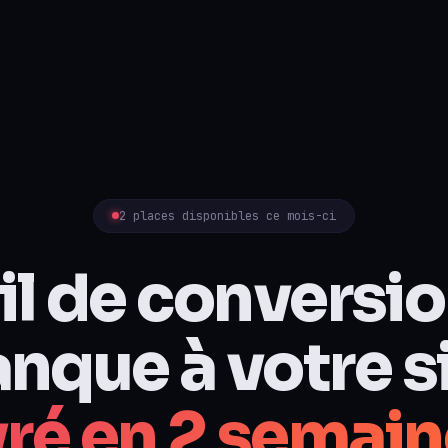
2 places disponibles ce mois-ci
til de conversio
nque à votre si
vré en 2 semain