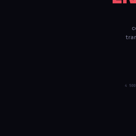
c
tran
4 500