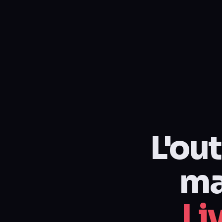
L'ou
ma
Li