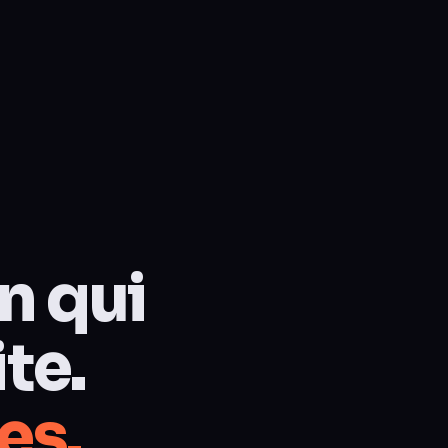
n qui
te.
es.